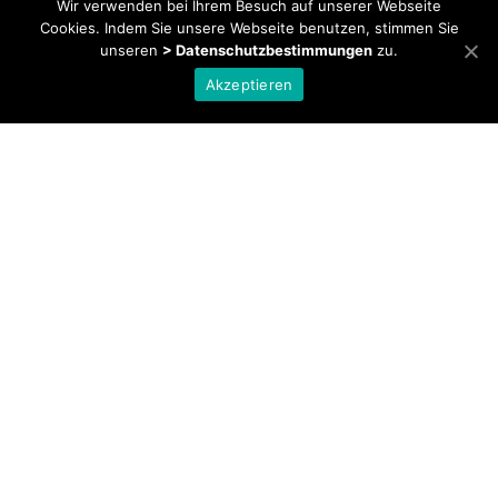
Wir verwenden bei Ihrem Besuch auf unserer Webseite
Cookies. Indem Sie unsere Webseite benutzen, stimmen Sie
unseren
> Datenschutzbestimmungen
zu.
Akzeptieren
DIVERSES
KONTAKT
IMPRESSUM
DATENSCHUTZERKLÄRUNG
ÜBER MICH
ERFAHRUNG
MITGLIEDSCHAFTEN