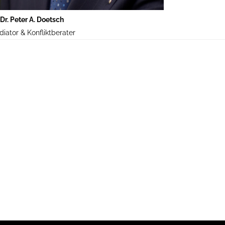
Dr. Peter A. Doetsch
iator & Konfliktberater
ONTAKTDATEN
. Peter A. Doetsch
chtsanwalt + Mediator
ngferngartenstr. 2B | 65193 Wiesbaden
l.: 0611/5440974 | Fax: 0611/5440975